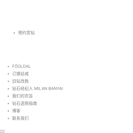
跳
F
I
至
内
a
n
容
预约赏钻
c
s
e
t
b
a
FŐOLDAL
订婚钻戒
o
g
旧钻改款
钻石经纪人 MILAN BANYAI
o
r
我们的宗旨
钻石选购指南
k
a
博客
联系我们
-
m