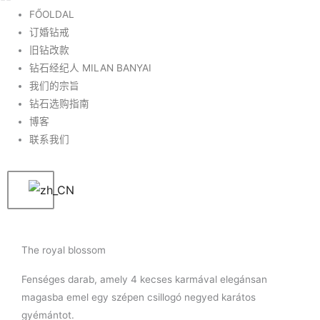
f
FŐOLDAL
订婚钻戒
旧钻改款
钻石经纪人 MILAN BANYAI
我们的宗旨
钻石选购指南
博客
联系我们
The royal blossom
Fenséges darab, amely 4 kecses karmával elegánsan
magasba emel egy szépen csillogó negyed karátos
gyémántot.