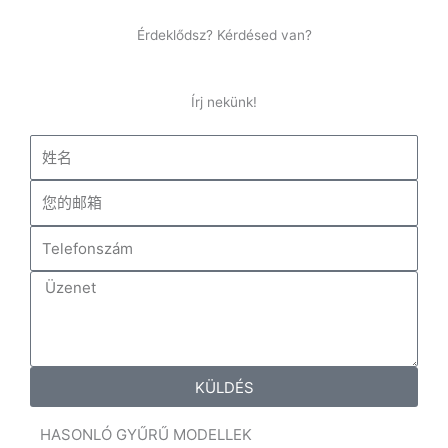
Érdeklődsz? Kérdésed van?
Írj nekünk!
姓
名
您
的
T
邮
e
箱
Ü
l
z
e
e
f
n
o
e
KÜLDÉS
n
t
s
HASONLÓ GYŰRŰ MODELLEK
z