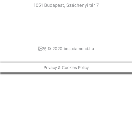
1051 Budapest, Széchenyi tér 7.
F
I
a
n
版权 © 2020 bestdiamond.hu
c
s
e
t
Privacy & Cookies Policy
b
a
o
g
o
r