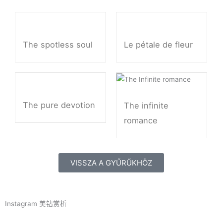
á
m
The spotless soul
Le pétale de fleur
The pure devotion
The infinite
romance
VISSZA A GYŰRŰKHÖZ
Instagram 美钻赏析